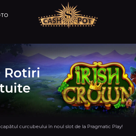
OTO
 Rotiri
tuite
apătul curcubeului în noul slot de la Pragmatic Play!