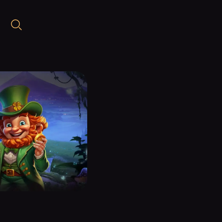
FILTRE
ALFABETIC A-Z