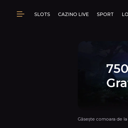
SLOTS
CAZINO LIVE
SPORT
L
750
Gra
Găsește comoara de la c