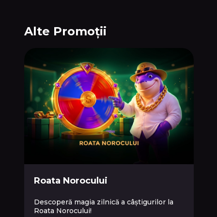
Alte Promoții
Roata Norocului
Descoperă magia zilnică a câștigurilor la
Roata Norocului!