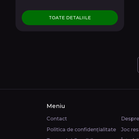
TOATE DETALIILE
Meniu
Contact
Despre
Politica de confidențialitate
Joc re