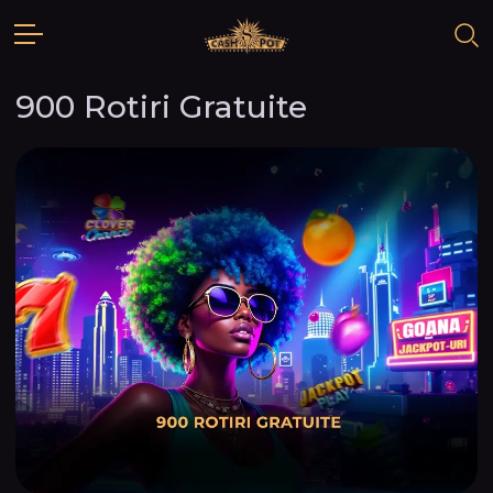
900 Rotiri Gratuite