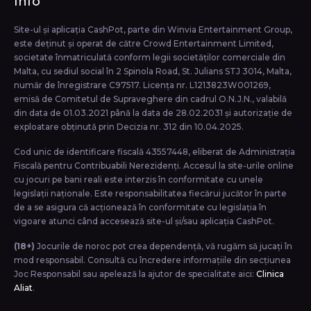
Info
Site-ul și aplicația CashPot, parte din Winvia Entertainment Group,
este deținut și operat de către Crowd Entertainment Limited,
societate înmatriculată conform legii societăţilor comerciale din
Malta, cu sediul social în 2 Spinola Road, St. Julians STJ 3014, Malta,
număr de înregistrare C97517. Licența nr. L1213823W001269,
emisă de Comitetul de Supraveghere din cadrul O.N.J.N., valabilă
din data de 01.03.2021 până la data de 28.02.2031 și autorizație de
exploatare obținută prin Decizia nr. 312 din 10.04.2025.
Cod unic de identificare fiscală 43557448, eliberat de Administrația
Fiscală pentru Contribuabili Nerezidenți. Accesul la site-urile online
cu jocuri pe bani reali este interzis în conformitate cu unele
legislații naționale. Este responsabilitatea fiecărui jucător în parte
de a se asigura că acționează în conformitate cu legislația în
vigoare atunci când accesează site-ul și/sau aplicația CashPot.
(18+)
Jocurile de noroc pot crea dependență, vă rugăm să jucați în
mod responsabil. Consultă cu încredere informațiile din secțiunea
Joc Responsabil sau apelează la ajutor de specialitate aici:
Clinica
Aliat
.