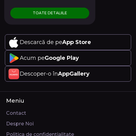
TOATE DETALIILE
Descarcă de pe
App Store
Acum pe
Google Play
Descoper-o în
AppGallery
Meniu
Contact
Despre Noi
Politica de confidențialitate