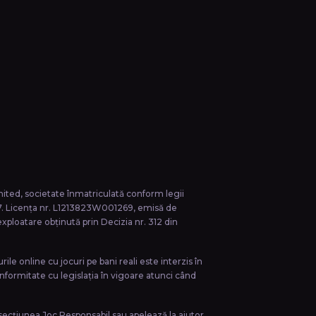
mited, societate înmatriculată conform legii
7517. Licența nr. L1213823W001269, emisă de
xploatare obținută prin Decizia nr. 312 din
ile online cu jocuri pe bani reali este interzis în
onformitate cu legislația în vigoare atunci când
secțiunea Joc Responsabil sau apelează la ajutor