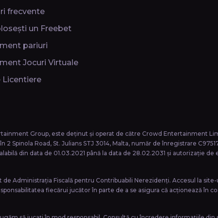
ri frecvente
losești un Freebet
ment pariuri
ment Jocuri Virtuale
 Licentiere
tertainment Group, este deținut și operat de către Crowd Entertainment Li
al în 2 Spinola Road, St. Julians STJ 3014, Malta, număr de înregistrare C9
abilă din data de 01.03.2021 până la data de 28.02.2031 și autorizație de e
 de Administrația Fiscală pentru Contribuabili Nerezidenți. Accesul la site-ur
esponsabilitatea fiecărui jucător în parte de a se asigura că acționează în c
găm să jucați în mod responsabil. Consultă cu încredere informațiile din 