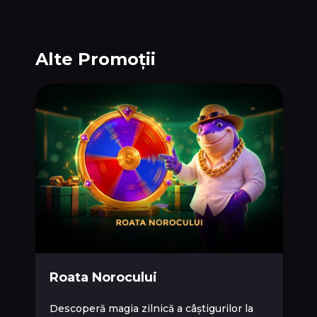
Alte Promoții
Roata Norocului
Descoperă magia zilnică a câștigurilor la