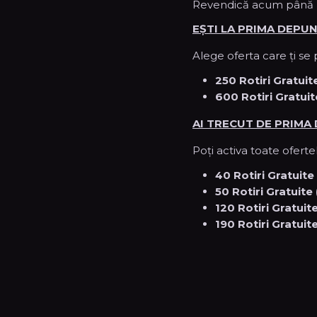
Revendică acum până la 
EȘTI LA PRIMA DEPU
Alege oferta care ți se 
250 Rotiri Gratuit
600 Rotiri Gratui
AI TRECUT DE PRIMA
Poți activa toate oferte
40 Rotiri Gratuite
50 Rotiri Gratuit
120 Rotiri Gratuit
190 Rotiri Gratui