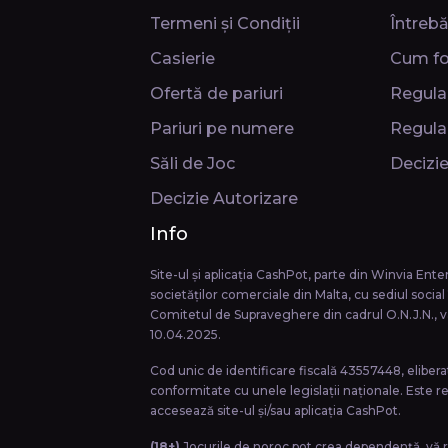
Termeni și Condiții
Întrebă
Casierie
Cum fo
Ofertă de pariuri
Regula
Pariuri pe numere
Regula
Săli de Joc
Decizie
Decizie Autorizare
Info
Site-ul și aplicația CashPot, parte din Winvia En
societăţilor comerciale din Malta, cu sediul soci
Comitetul de Supraveghere din cadrul O.N.J.N., val
10.04.2025.
Cod unic de identificare fiscală 43557448, eliberat
conformitate cu unele legislații naționale. Este r
accesează site-ul și/sau aplicația CashPot.
(18+)
Jocurile de noroc pot crea dependență, vă ru