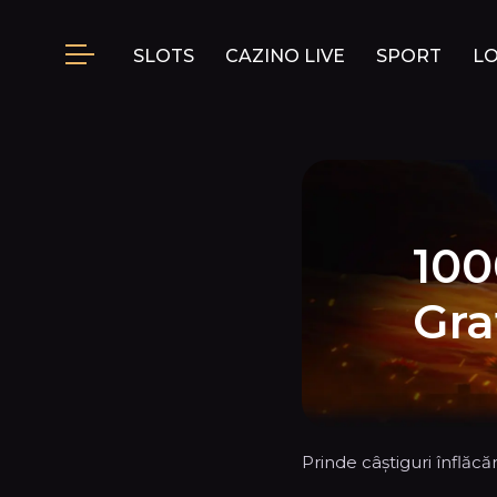
SLOTS
CAZINO LIVE
SPORT
L
100
Gra
Prinde câștiguri înflăcă