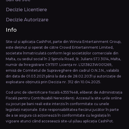
Decizie Licentiere
Decizie Autorizare
Info
Site-ul și aplicația CashPot, parte din Winvia Entertainment Group,
este deținut și operat de către Crowd Entertainment Limited,
societate înmatriculată conform legii societăţilor comerciale din
Malta, cu sediul social în 2 Spinola Road, St. Julians STJ 3014, Malta,
număr de înregistrare C97517. Licența nr. L1213823W001269,
emisă de Comitetul de Supraveghere din cadrul O.N.J.N., valabilă
din data de 01.03.2021 până la data de 28.02.2031 și autorizație de
exploatare obținută prin Decizia nr. 312 din 10.04.2025.
Cod unic de identificare fiscală 43557448, eliberat de Administrația
Fiscală pentru Contribuabili Nerezidenți. Accesul la site-urile online
cu jocuri pe bani reali este interzis în conformitate cu unele
legislații naționale. Este responsabilitatea fiecărui jucător în parte
de a se asigura că acționează în conformitate cu legislația în
vigoare atunci când accesează site-ul și/sau aplicația CashPot.