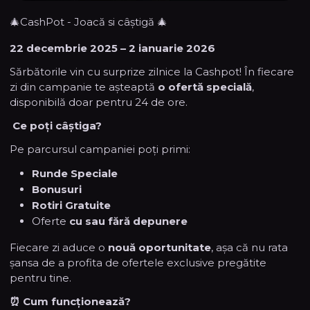
🎄CashPot - Joacă si câștigă 🎄
22 decembrie 2025 – 2 ianuarie 2026
Sărbătorile vin cu surprize zilnice la Cashpot! În fiecare
zi din campanie te așteaptă
o ofertă specială
,
disponibilă doar pentru 24 de ore.
Ce poți câștiga?
Pe parcursul campaniei poți primi:
Runde Speciale
Bonusuri
Rotiri Gratuite
Oferte
cu sau fără depunere
Fiecare zi aduce o
nouă oportunitate
, așa că nu rata
șansa de a profita de ofertele exclusive pregătite
pentru tine.
⏰ Cum funcționează?