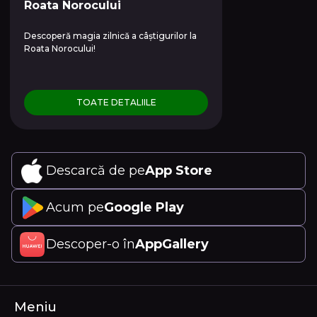
Roata Norocului
Descoperă magia zilnică a câștigurilor la
Roata Norocului!
TOATE DETALIILE
Descarcă de pe
App Store
Acum pe
Google Play
Descoper-o în
AppGallery
Meniu