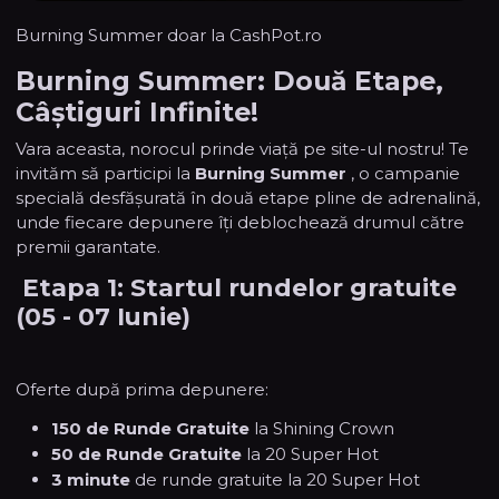
Burning Summer doar la CashPot.ro
Burning Summer: Două Etape,
Câștiguri Infinite!
Vara aceasta, norocul prinde viață pe site-ul nostru! Te
invităm să participi la
Burning Summer
, o campanie
specială desfășurată în două etape pline de adrenalină,
unde fiecare depunere îți deblochează drumul către
premii garantate.
Etapa 1: Startul rundelor gratuite
(05 - 07 Iunie)
Oferte după prima depunere:
150 de Runde Gratuite
la Shining Crown
50 de Runde Gratuite
la 20 Super Hot
3 minute
de runde gratuite la 20 Super Hot