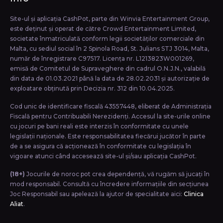
Site-ul și aplicația CashPot, parte din Winvia Entertainment Group,
este deținut și operat de către Crowd Entertainment Limited,
societate înmatriculată conform legii societăţilor comerciale din
Malta, cu sediul social în 2 Spinola Road, St. Julians STJ 3014, Malta,
număr de înregistrare C97517. Licența nr. L1213823W001269,
emisă de Comitetul de Supraveghere din cadrul O.N.J.N., valabilă
din data de 01.03.2021 până la data de 28.02.2031 și autorizație de
exploatare obținută prin Decizia nr. 312 din 10.04.2025.
Cod unic de identificare fiscală 43557448, eliberat de Administrația
Fiscală pentru Contribuabili Nerezidenți. Accesul la site-urile online
cu jocuri pe bani reali este interzis în conformitate cu unele
legislații naționale. Este responsabilitatea fiecărui jucător în parte
de a se asigura că acționează în conformitate cu legislația în
vigoare atunci când accesează site-ul și/sau aplicația CashPot.
(18+)
Jocurile de noroc pot crea dependență, vă rugăm să jucați în
mod responsabil. Consultă cu încredere informațiile din secțiunea
Joc Responsabil sau apelează la ajutor de specialitate aici:
Clinica
Aliat
.