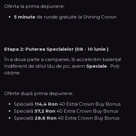
Oferta la prima depunere:
5 minute
de runde gratuite la Shining Crown
Etapa 2: Puterea Specialelor (08 - 10 iunie )
În a doua parte a campaniei, îți accelerăm balanța!
Indiferent de stilul tău de joc, avem
Speciale
. Poți
obține:
Oferte după prima depunere:
Specială
114,4 Ron
40 Extra Crown Buy Bonus
Specială
57,2 Ron
40 Extra Crown Buy Bonus
Specială
28,6 Ron
40 Extra Crown Buy Bonus