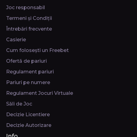
Joc responsabil
Termeni și Condiții
Întrebări frecvente
Casierie
Cum folosești un Freebet
Ofertă de pariuri
Regulament pariuri
Pariuri pe numere
Regulament Jocuri Virtuale
Săli de Joc
Decizie Licentiere
Decizie Autorizare
Info