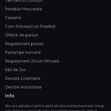
Termeni și Condiții
Întrebări frecvente
Casierie
Cum folosești un Freebet
Ofertă de pariuri
Regulament pariuri
Pariuri pe numere
Regulament Jocuri Virtuale
Săli de Joc
Decizie Licentiere
Decizie Autorizare
Info
Site-ul și aplicația CashPot, parte din Winvia Entertainment Group,
este deținut și operat de către Crowd Entertainment Limited,