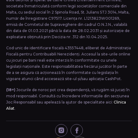
societate înmatriculată conform legii societăţilor comerciale din
Malta, cu sediul social în 2 Spinola Road, St. Julians STJ 3014, Malta,
număr de înregistrare C97517. Licența nr. L1213823W001269,
emisă de Comitetul de Supraveghere din cadrul O.N.J.N., valabilă
din data de 01.03.2021 până la data de 28.02.2031 și autorizație de
exploatare obținută prin Decizia nr. 312 din 10.04.2025.
Cod unic de identificare fiscală 43557448, eliberat de Administrația
Fiscală pentru Contribuabili Nerezidenți. Accesul la site-urile online
cu jocuri pe bani reali este interzis în conformitate cu unele
legislații naționale. Este responsabilitatea fiecărui jucător în parte
de a se asigura că acționează în conformitate cu legislația în
vigoare atunci când accesează site-ul și/sau aplicația CashPot.
(18+)
Jocurile de noroc pot crea dependență, vă rugăm să jucați în
mod responsabil. Consultă cu încredere informațiile din secțiunea
Joc Responsabil sau apelează la ajutor de specialitate aici:
Clinica
Aliat
.