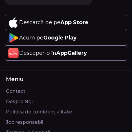
Descarcă de pe
App Store
Acum pe
Google Play
Descoper-o în
AppGallery
Meniu
Contact
Despre Noi
Politica de confidențialitate
Joc responsabil