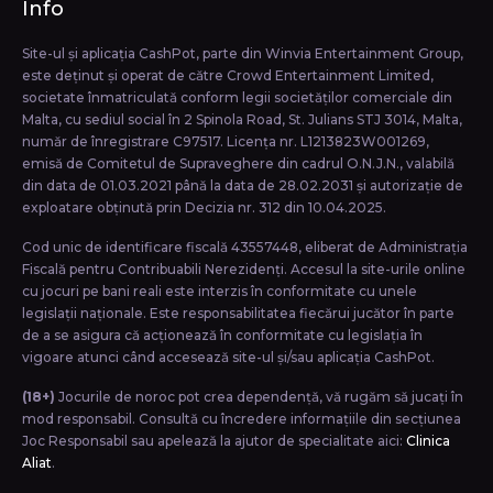
Info
Site-ul și aplicația CashPot, parte din Winvia Entertainment Group,
este deținut și operat de către Crowd Entertainment Limited,
societate înmatriculată conform legii societăţilor comerciale din
Malta, cu sediul social în 2 Spinola Road, St. Julians STJ 3014, Malta,
număr de înregistrare C97517. Licența nr. L1213823W001269,
emisă de Comitetul de Supraveghere din cadrul O.N.J.N., valabilă
din data de 01.03.2021 până la data de 28.02.2031 și autorizație de
exploatare obținută prin Decizia nr. 312 din 10.04.2025.
Cod unic de identificare fiscală 43557448, eliberat de Administrația
Fiscală pentru Contribuabili Nerezidenți. Accesul la site-urile online
cu jocuri pe bani reali este interzis în conformitate cu unele
legislații naționale. Este responsabilitatea fiecărui jucător în parte
de a se asigura că acționează în conformitate cu legislația în
vigoare atunci când accesează site-ul și/sau aplicația CashPot.
(18+)
Jocurile de noroc pot crea dependență, vă rugăm să jucați în
mod responsabil. Consultă cu încredere informațiile din secțiunea
Joc Responsabil sau apelează la ajutor de specialitate aici:
Clinica
Aliat
.