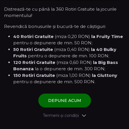
Distrează-te cu până la 360 Rotiri Gratuite la jocurile
momentului!
Revendică bonusurile și bucură-te de câștiguri:
40 Rotiri Gratuite
(miza 0,20 RON)
la Fruity Time
pentru o depunere de min. 50 RON;
50 Rotiri Gratuite
(miza 0,40 RON)
la 40 Bulky
Fruits
pentru o depunere de min. 100 RON;
120 Rotiri Gratuite
(miza 0,60 RON)
la Big Bass
Bonanza
la o depunere de min. 300 RON;
150 Rotiri Gratuite
(miza 1,00 RON)
la Gluttony
pentru o depunere de min. 500 RON.
DEPUNE ACUM
Termeni și condiții