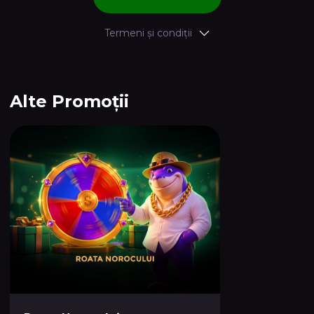
Termeni și condiții
Alte Promoții