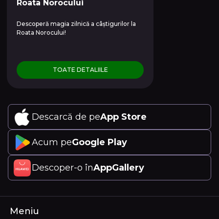
Roata Norocului
Descoperă magia zilnică a câștigurilor la
Roata Norocului!
TOATE DETALIILE
Descarcă de pe
App Store
Acum pe
Google Play
Descoper-o în
AppGallery
Meniu