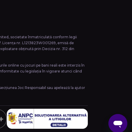
mited, societate înmatriculată conform legii
7517. Licența nr. L1213823W001269, emisă de
xploatare obținută prin Decizia nr. 312 din
ile online cu jocuri pe bani reali este interzis în
onformitate cu legislația în vigoare atunci când
secțiunea Joc Responsabil sau apelează la ajutor