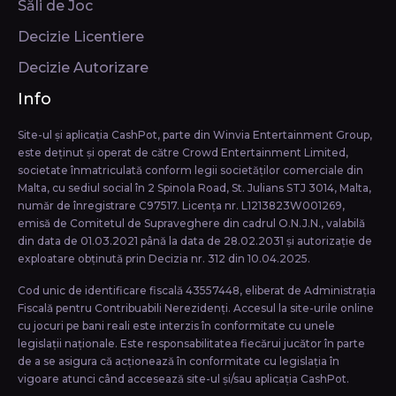
Săli de Joc
Decizie Licentiere
Decizie Autorizare
Info
Site-ul și aplicația CashPot, parte din Winvia Entertainment Group,
este deținut și operat de către Crowd Entertainment Limited,
societate înmatriculată conform legii societăţilor comerciale din
Malta, cu sediul social în 2 Spinola Road, St. Julians STJ 3014, Malta,
număr de înregistrare C97517. Licența nr. L1213823W001269,
emisă de Comitetul de Supraveghere din cadrul O.N.J.N., valabilă
din data de 01.03.2021 până la data de 28.02.2031 și autorizație de
exploatare obținută prin Decizia nr. 312 din 10.04.2025.
Cod unic de identificare fiscală 43557448, eliberat de Administrația
Fiscală pentru Contribuabili Nerezidenți. Accesul la site-urile online
cu jocuri pe bani reali este interzis în conformitate cu unele
legislații naționale. Este responsabilitatea fiecărui jucător în parte
de a se asigura că acționează în conformitate cu legislația în
vigoare atunci când accesează site-ul și/sau aplicația CashPot.