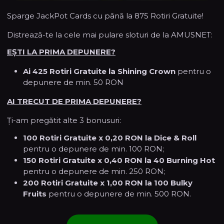
Sparge JackPot Cards cu până la 875 Rotiri Gratuite!
Distrează-te la cele mai pulare sloturi de la AMUSNET:
EȘTI LA PRIMA DEPUNERE?
Ai 425 Rotiri Gratuite la Shining Crown
pentru o
depunere de min. 50 RON
AI TRECUT DE PRIMA DEPUNERE?
Ți-am pregătit alte 3 bonusuri:
100 Rotiri Gratuite x 0,20 RON la Dice & Roll
pentru o depunere de min. 100 RON;
150 Rotiri Gratuite x 0,40 RON
la 40 Burning Hot
pentru o depunere de min. 250 RON;
200 Rotiri Gratuite x 1,00 RON la 100 Bulky
Fruits
pentru o depunere de min. 500 RON.