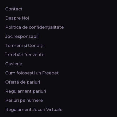
Contact
Despre Noi
Politica de confidențialitate
Joc responsabil
Termeni și Condiții
Întrebări frecvente
Casierie
Cum folosești un Freebet
Ofertă de pariuri
Regulament pariuri
Pariuri pe numere
Regulament Jocuri Virtuale