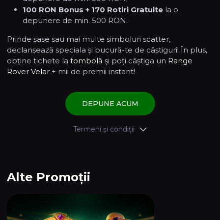
100 RON Bonus + 170 Rotiri Gratuite
la o
depunere de min. 500 RON.
Prinde șase sau mai multe simboluri scatter,
declanșează speciala și bucură-te de câștiguri! În plus,
obține tichete la
tombolă
și poți câștiga un
Range
Rover Velar
+ mii de premii instant!
DEPUNE ACUM
Termeni și condiții
Alte Promoții