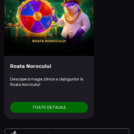
Roata Norocului
Descoperă magia zilnică a câștigurilor la
Roata Norocului!
TOATE DETALIILE