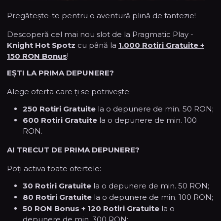
Pregătește-te pentru o aventură plină de fantezie!
Descoperă cel mai nou slot de la Pragmatic Play -
Knight Hot Spotz
cu până la
1.000 Rotiri Gratuite +
150 RON Bonus
!
EȘTI LA PRIMA DEPUNERE?
Alege oferta care ți se potrivește:
250 Rotiri Gratuite
la o depunere de min. 50 RON;
600 Rotiri Gratuite
la o depunere de min. 100
RON.
AI TRECUT DE PRIMA DEPUNERE?
Poți activa toate ofertele:
30 Rotiri Gratuite
la o depunere de min. 50 RON;
80 Rotiri Gratuite
la o depunere de min. 100 RON;
50 RON Bonus + 120 Rotiri Gratuite
la o
depunere de min. 300 RON;