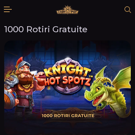
1000 Rotiri Gratuite