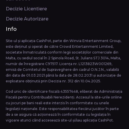
Decizie Licentiere
Decizie Autorizare
Info
Site-ul și aplicația CashPot, parte din Winvia Entertainment Group,
este deținut și operat de către Crowd Entertainment Limited,
societate înmatriculată conform legii societăţilor comerciale din
Malta, cu sediul social în 2 Spinola Road, St. Julians STJ 3014, Malta,
număr de înregistrare C97517. Licența nr. L1213823W001269,
emisă de Comitetul de Supraveghere din cadrul O.N.J.N., valabilă
din data de 01.03.2021 până la data de 28.02.2031 și autorizație de
exploatare obținută prin Decizia nr. 312 din 10.04.2025.
Cod unic de identificare fiscală 43557448, eliberat de Administrația
Fiscală pentru Contribuabili Nerezidenți. Accesul la site-urile online
cu jocuri pe bani reali este interzis în conformitate cu unele
legislații naționale. Este responsabilitatea fiecărui jucător în parte
de a se asigura că acționează în conformitate cu legislația în
vigoare atunci când accesează site-ul și/sau aplicația CashPot.