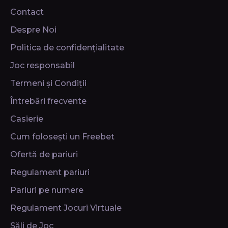
Contact
Despre Noi
Politica de confidențialitate
Joc responsabil
Termeni și Condiții
Întrebări frecvente
Casierie
Cum folosești un Freebet
Ofertă de pariuri
Regulament pariuri
Pariuri pe numere
Regulament Jocuri Virtuale
Săli de Joc