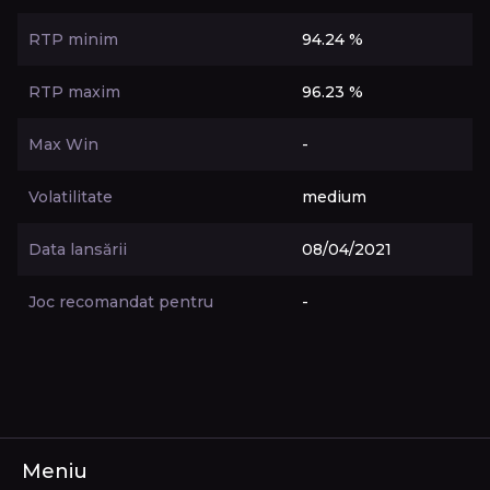
RTP minim
94.24 %
RTP maxim
96.23 %
Max Win
-
Volatilitate
medium
Data lansării
08/04/2021
Joc recomandat pentru
-
Meniu