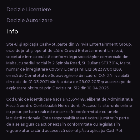
Decizie Licentiere
Decizie Autorizare
Info
Site-ul și aplicația CashPot, parte din Winvia Entertainment Group,
este deținut și operat de către Crowd Entertainment Limited,
societate înmatriculată conform legii societăţilor comerciale din
Malta, cu sediul social în 2 Spinola Road, St. Julians STJ 3014, Malta,
număr de înregistrare C97517. Licența nr. L1213823W001269,
emisă de Comitetul de Supraveghere din cadrul O.N.J.N., valabilă
din data de 01.03.2021 până la data de 28.02.2031 și autorizație de
exploatare obținută prin Decizia nr. 312 din 10.04.2025.
Cod unic de identificare fiscală 43557448, eliberat de Administrația
Fiscală pentru Contribuabili Nerezidenți. Accesul la site-urile online
cu jocuri pe bani reali este interzis în conformitate cu unele
legislații naționale. Este responsabilitatea fiecărui jucător în parte
de a se asigura că acționează în conformitate cu legislația în
vigoare atunci când accesează site-ul și/sau aplicația CashPot.