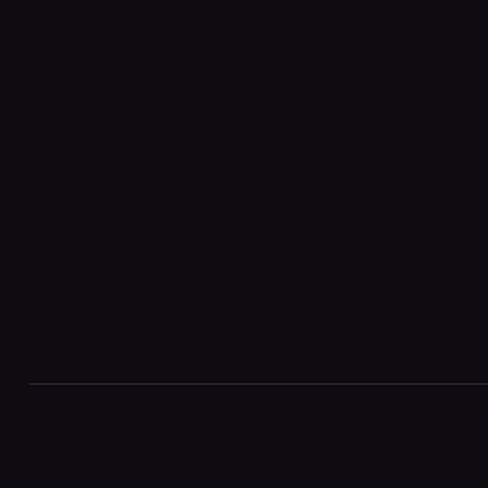
Jonny Ven