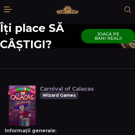
Îți place SĂ
JOACĂ PE
BANI REALI!
CÂȘTIGI?
Carnival of Calacas
Wizard Games
Informații generale: