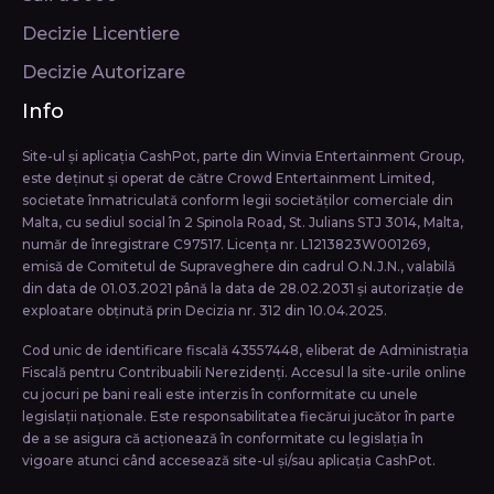
Decizie Licentiere
Decizie Autorizare
Info
Site-ul și aplicația CashPot, parte din Winvia Entertainment Group,
este deținut și operat de către Crowd Entertainment Limited,
societate înmatriculată conform legii societăţilor comerciale din
Malta, cu sediul social în 2 Spinola Road, St. Julians STJ 3014, Malta,
număr de înregistrare C97517. Licența nr. L1213823W001269,
emisă de Comitetul de Supraveghere din cadrul O.N.J.N., valabilă
din data de 01.03.2021 până la data de 28.02.2031 și autorizație de
exploatare obținută prin Decizia nr. 312 din 10.04.2025.
Cod unic de identificare fiscală 43557448, eliberat de Administrația
Fiscală pentru Contribuabili Nerezidenți. Accesul la site-urile online
cu jocuri pe bani reali este interzis în conformitate cu unele
legislații naționale. Este responsabilitatea fiecărui jucător în parte
de a se asigura că acționează în conformitate cu legislația în
vigoare atunci când accesează site-ul și/sau aplicația CashPot.