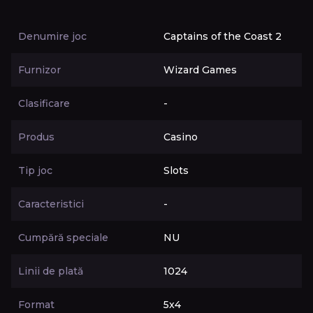
Denumire joc
Captains of the Coast 2
Furnizor
Wizard Games
Clasificare
-
Produs
Casino
Tip joc
Slots
Caracteristici
-
Cumpără speciale
NU
Linii de plată
1024
Format
5x4