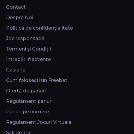
Contact
Despre Noi
Politica de confidențialitate
Joc responsabil
Termeni și Condiții
Întrebări frecvente
Casierie
Cum folosești un Freebet
Ofertă de pariuri
Regulament pariuri
Pariuri pe numere
Regulament Jocuri Virtuale
Săli de Joc