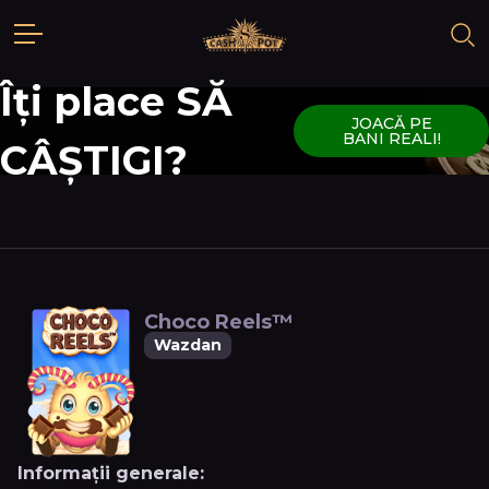
Îți place SĂ
JOACĂ PE
BANI REALI!
CÂȘTIGI?
Choco Reels™
Wazdan
Informații generale: