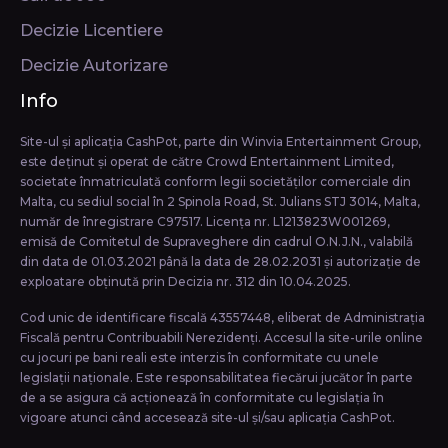
Decizie Licentiere
Decizie Autorizare
Info
Site-ul și aplicația CashPot, parte din Winvia Entertainment Group,
este deținut și operat de către Crowd Entertainment Limited,
societate înmatriculată conform legii societăţilor comerciale din
Malta, cu sediul social în 2 Spinola Road, St. Julians STJ 3014, Malta,
număr de înregistrare C97517. Licența nr. L1213823W001269,
emisă de Comitetul de Supraveghere din cadrul O.N.J.N., valabilă
din data de 01.03.2021 până la data de 28.02.2031 și autorizație de
exploatare obținută prin Decizia nr. 312 din 10.04.2025.
Cod unic de identificare fiscală 43557448, eliberat de Administrația
Fiscală pentru Contribuabili Nerezidenți. Accesul la site-urile online
cu jocuri pe bani reali este interzis în conformitate cu unele
legislații naționale. Este responsabilitatea fiecărui jucător în parte
de a se asigura că acționează în conformitate cu legislația în
vigoare atunci când accesează site-ul și/sau aplicația CashPot.