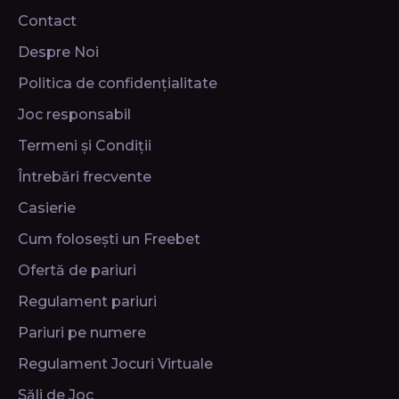
Contact
Despre Noi
Politica de confidențialitate
Joc responsabil
Termeni și Condiții
Întrebări frecvente
Casierie
Cum folosești un Freebet
Ofertă de pariuri
Regulament pariuri
Pariuri pe numere
Regulament Jocuri Virtuale
Săli de Joc