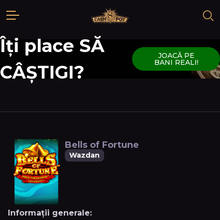
Îți place SĂ
JOACĂ PE
BANI REALI!
CÂȘTIGI?
Bells of Fortune
Wazdan
Informații generale: