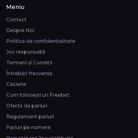
Meniu
Contact
Despre Noi
Politica de confidențialitate
Joc responsabil
Termeni și Condiții
Întrebări frecvente
Casierie
Cum folosești un Freebet
Ofertă de pariuri
Regulament pariuri
Pariuri pe numere