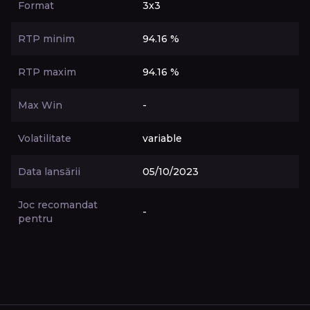
Format
3x3
RTP minim
94.16 %
RTP maxim
94.16 %
Max Win
-
Volatilitate
variable
Data lansării
05/10/2023
Joc recomandat
-
pentru