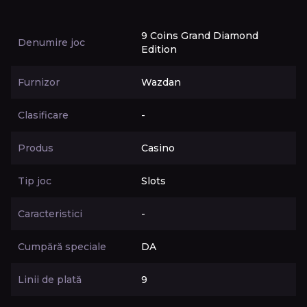
9 Coins Grand Diamond
Denumire joc
Edition
Furnizor
Wazdan
Clasificare
-
Produs
Casino
Tip joc
Slots
Caracteristici
-
Cumpără speciale
DA
Linii de plată
9