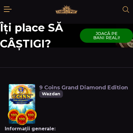
Îți place SĂ
JOACĂ PE
BANI REALI!
CÂȘTIGI?
9 Coins Grand Diamond Edition
Wazdan
Informații generale: