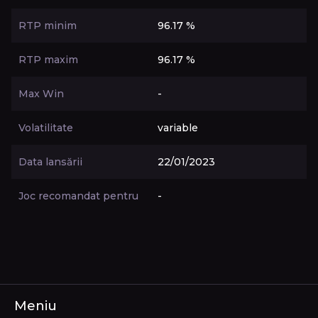
RTP minim
96.17 %
RTP maxim
96.17 %
Max Win
-
Volatilitate
variable
Data lansării
22/01/2023
Joc recomandat pentru
-
Meniu