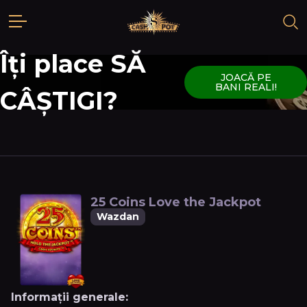
Îți place SĂ
JOACĂ PE
BANI REALI!
CÂȘTIGI?
25 Coins Love the Jackpot
Wazdan
Informații generale: