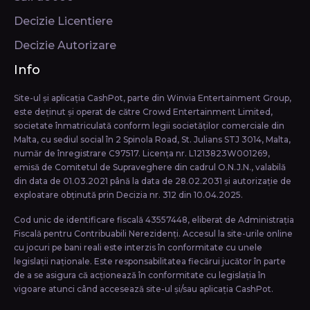
Decizie Licentiere
Decizie Autorizare
Info
Site-ul și aplicația CashPot, parte din Winvia Entertainment Group,
este deținut și operat de către Crowd Entertainment Limited,
societate înmatriculată conform legii societăţilor comerciale din
Malta, cu sediul social în 2 Spinola Road, St. Julians STJ 3014, Malta,
număr de înregistrare C97517. Licența nr. L1213823W001269,
emisă de Comitetul de Supraveghere din cadrul O.N.J.N., valabilă
din data de 01.03.2021 până la data de 28.02.2031 și autorizație de
exploatare obținută prin Decizia nr. 312 din 10.04.2025.
Cod unic de identificare fiscală 43557448, eliberat de Administrația
Fiscală pentru Contribuabili Nerezidenți. Accesul la site-urile online
cu jocuri pe bani reali este interzis în conformitate cu unele
legislații naționale. Este responsabilitatea fiecărui jucător în parte
de a se asigura că acționează în conformitate cu legislația în
vigoare atunci când accesează site-ul și/sau aplicația CashPot.