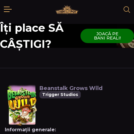
Îți place SĂ
JOACĂ PE
BANI REALI!
CÂȘTIGI?
Beanstalk Grows Wild
Trigger Studios
Informații generale: