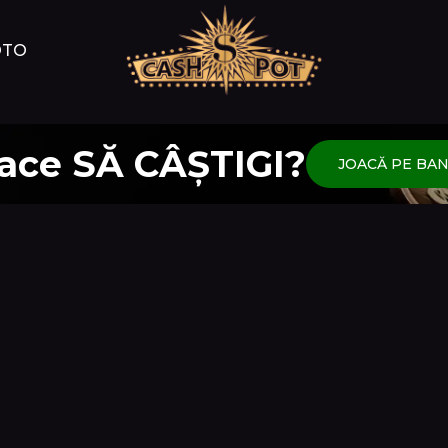
OTO
place SĂ CÂȘTIGI?
JOACĂ PE BANI