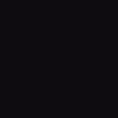
Book of 