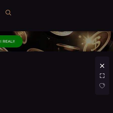
FILTRE
ALFABETIC A-Z
 REALI!