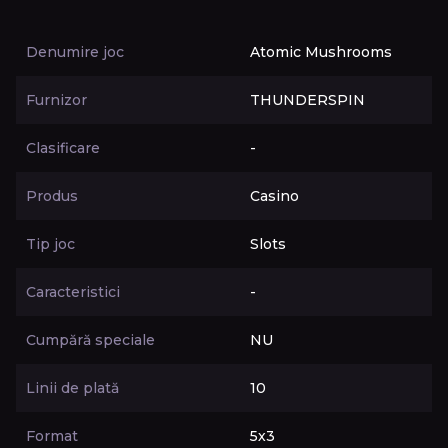
Denumire joc
Atomic Mushrooms
Furnizor
THUNDERSPIN
Clasificare
-
Produs
Casino
Tip joc
Slots
Caracteristici
-
Cumpără speciale
NU
Linii de plată
10
Format
5х3