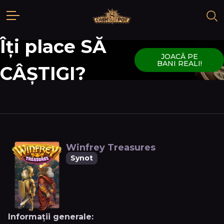
Îți place SĂ
JOACĂ PE
BANI REALI!
CÂȘTIGI?
Winfrey Treasures
Synot
Informații generale: