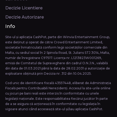
Decizie Licentiere
Decizie Autorizare
Info
Site-ul și aplicația CashPot, parte din Winvia Entertainment Group,
este deținut și operat de către Crowd Entertainment Limited,
societate înmatriculată conform legii societăţilor comerciale din
Malta, cu sediul social în 2 Spinola Road, St. Julians STJ 3014, Malta,
număr de înregistrare C97517. Licența nr. L1213823W001269,
emisă de Comitetul de Supraveghere din cadrul O.N.J.N., valabilă
din data de 01.03.2021 până la data de 28.02.2031 și autorizație de
exploatare obținută prin Decizia nr. 312 din 10.04.2025.
Cod unic de identificare fiscală 43557448, eliberat de Administrația
Fiscală pentru Contribuabili Nerezidenți. Accesul la site-urile online
cu jocuri pe bani reali este interzis în conformitate cu unele
legislații naționale. Este responsabilitatea fiecărui jucător în parte
de a se asigura că acționează în conformitate cu legislația în
vigoare atunci când accesează site-ul și/sau aplicația CashPot.