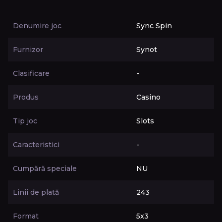
Denumire joc
Sync Spin
Furnizor
Synot
Clasificare
-
Produs
Casino
Tip joc
Slots
Caracteristici
-
Cumpără speciale
NU
Linii de plată
243
Format
5x3