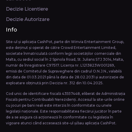
Decizie Licentiere
Decizie Autorizare
Info
Site-ul și aplicația CashPot, parte din Winvia Entertainment Group,
este deținut și operat de către Crowd Entertainment Limited,
societate înmatriculată conform legii societăţilor comerciale din
Malta, cu sediul social în 2 Spinola Road, St. Julians STJ 3014, Malta,
număr de înregistrare C97517. Licența nr. L1213823W001269,
emisă de Comitetul de Supraveghere din cadrul O.N.J.N., valabilă
din data de 01.03.2021 până la data de 28.02.2031 și autorizație de
exploatare obținută prin Decizia nr. 312 din 10.04.2025.
Cod unic de identificare fiscală 43557448, eliberat de Administrația
Fiscală pentru Contribuabili Nerezidenți. Accesul la site-urile online
cu jocuri pe bani reali este interzis în conformitate cu unele
legislații naționale. Este responsabilitatea fiecărui jucător în parte
de a se asigura că acționează în conformitate cu legislația în
vigoare atunci când accesează site-ul și/sau aplicația CashPot.