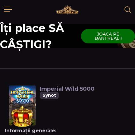
Îți place SĂ
JOACĂ PE
BANI REALI!
CÂȘTIGI?
Imperial Wild 5000
Synot
Informații generale: