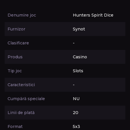
Denumire joc
Hunters Spirit Dice
Furnizor
Synot
Clasificare
-
Produs
Casino
Tip joc
Slots
Caracteristici
-
Cumpără speciale
NU
Linii de plată
20
Format
5x3