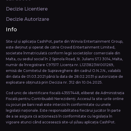
Decizie Licentiere
Decizie Autorizare
Info
Site-ul și aplicația CashPot, parte din Winvia Entertainment Group,
este deținut și operat de către Crowd Entertainment Limited,
societate înmatriculată conform legii societăţilor comerciale din
Malta, cu sediul social în 2 Spinola Road, St. Julians STJ 3014, Malta,
număr de înregistrare C97517. Licența nr. L1213823W001269,
emisă de Comitetul de Supraveghere din cadrul O.N.J.N., valabilă
din data de 01.03.2021 până la data de 28.02.2031 și autorizație de
exploatare obținută prin Decizia nr. 312 din 10.04.2025.
Cod unic de identificare fiscală 43557448, eliberat de Administrația
Fiscală pentru Contribuabili Nerezidenți. Accesul la site-urile online
cu jocuri pe bani reali este interzis în conformitate cu unele
legislații naționale. Este responsabilitatea fiecărui jucător în parte
de a se asigura că acționează în conformitate cu legislația în
vigoare atunci când accesează site-ul și/sau aplicația CashPot.