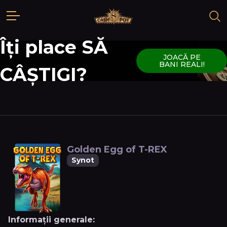
Îți place SĂ
JOACĂ PE
BANI REALI!
CÂȘTIGI?
Golden Egg of T-REX
Synot
Informații generale: