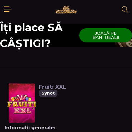
Îți place SĂ
JOACĂ PE
BANI REALI!
CÂȘTIGI?
Fruiti XXL
Synot
Informații generale: