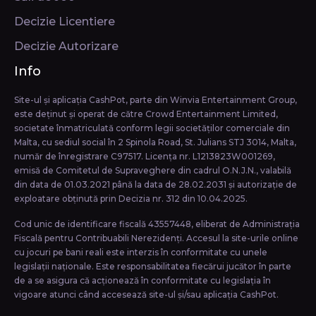
Decizie Licentiere
Decizie Autorizare
Info
Site-ul și aplicația CashPot, parte din Winvia Entertainment Group,
este deținut și operat de către Crowd Entertainment Limited,
societate înmatriculată conform legii societăţilor comerciale din
Malta, cu sediul social în 2 Spinola Road, St. Julians STJ 3014, Malta,
număr de înregistrare C97517. Licența nr. L1213823W001269,
emisă de Comitetul de Supraveghere din cadrul O.N.J.N., valabilă
din data de 01.03.2021 până la data de 28.02.2031 și autorizație de
exploatare obținută prin Decizia nr. 312 din 10.04.2025.
Cod unic de identificare fiscală 43557448, eliberat de Administrația
Fiscală pentru Contribuabili Nerezidenți. Accesul la site-urile online
cu jocuri pe bani reali este interzis în conformitate cu unele
legislații naționale. Este responsabilitatea fiecărui jucător în parte
de a se asigura că acționează în conformitate cu legislația în
vigoare atunci când accesează site-ul și/sau aplicația CashPot.