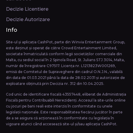
Decizie Licentiere
Decizie Autorizare
Info
Site-ul și aplicația CashPot, parte din Winvia Entertainment Group,
este deținut și operat de către Crowd Entertainment Limited,
societate înmatriculată conform legii societăţilor comerciale din
Malta, cu sediul social în 2 Spinola Road, St. Julians STJ 3014, Malta,
număr de înregistrare C97517. Licența nr. L1213823W001269,
emisă de Comitetul de Supraveghere din cadrul O.N.J.N., valabilă
din data de 01.03.2021 până la data de 28.02.2031 și autorizație de
exploatare obținută prin Decizia nr. 312 din 10.04.2025.
Cod unic de identificare fiscală 43557448, eliberat de Administrația
Fiscală pentru Contribuabili Nerezidenți. Accesul la site-urile online
cu jocuri pe bani reali este interzis în conformitate cu unele
legislații naționale. Este responsabilitatea fiecărui jucător în parte
de a se asigura că acționează în conformitate cu legislația în
vigoare atunci când accesează site-ul și/sau aplicația CashPot.