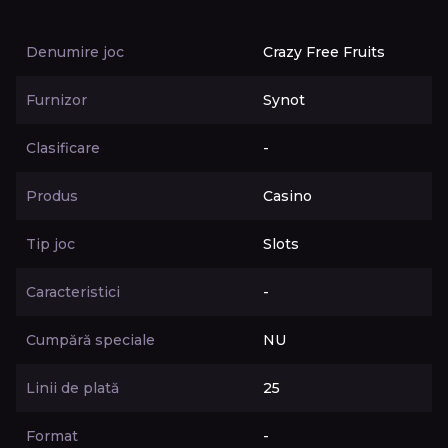
Denumire joc
Crazy Free Fruits
Furnizor
Synot
Clasificare
-
Produs
Casino
Tip joc
Slots
Caracteristici
-
Cumpără speciale
NU
Linii de plată
25
Format
-