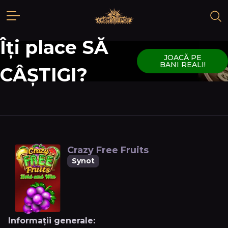
Îți place SĂ
JOACĂ PE
BANI REALI!
CÂȘTIGI?
Crazy Free Fruits
Synot
Informații generale: