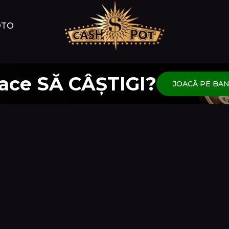
OTO
place SĂ CÂȘTIGI?
JOACĂ PE BANI