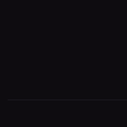
Buffalo H