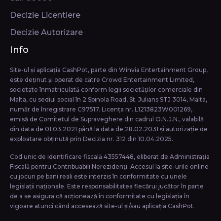
Decizie Licentiere
Decizie Autorizare
Info
Site-ul și aplicația CashPot, parte din Winvia Entertainment Group,
este deținut și operat de către Crowd Entertainment Limited,
societate înmatriculată conform legii societăţilor comerciale din
Malta, cu sediul social în 2 Spinola Road, St. Julians STJ 3014, Malta,
număr de înregistrare C97517. Licența nr. L1213823W001269,
emisă de Comitetul de Supraveghere din cadrul O.N.J.N., valabilă
din data de 01.03.2021 până la data de 28.02.2031 și autorizație de
exploatare obținută prin Decizia nr. 312 din 10.04.2025.
Cod unic de identificare fiscală 43557448, eliberat de Administrația
Fiscală pentru Contribuabili Nerezidenți. Accesul la site-urile online
cu jocuri pe bani reali este interzis în conformitate cu unele
legislații naționale. Este responsabilitatea fiecărui jucător în parte
de a se asigura că acționează în conformitate cu legislația în
vigoare atunci când accesează site-ul și/sau aplicația CashPot.