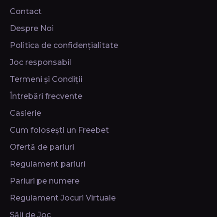
Contact
Despre Noi
Politica de confidențialitate
Joc responsabil
Termeni și Condiții
Întrebări frecvente
Casierie
Cum folosești un Freebet
Ofertă de pariuri
Regulament pariuri
Pariuri pe numere
Regulament Jocuri Virtuale
Săli de Joc