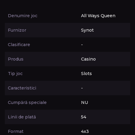
Denumire joc
All Ways Queen
Furnizor
Synot
Clasificare
-
Produs
Casino
Tip joc
Slots
Caracteristici
-
Cumpără speciale
NU
Linii de plată
54
Format
4x3