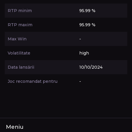
RTP minim
95.99 %
RTP maxim
95.99 %
Max Win
-
Volatilitate
high
Data lansării
10/10/2024
Joc recomandat pentru
-
Meniu