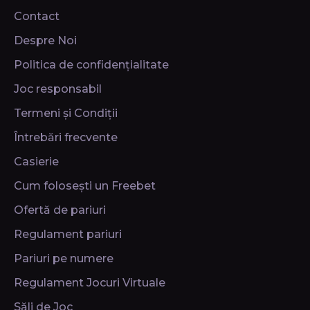
Contact
Despre Noi
Politica de confidențialitate
Joc responsabil
Termeni și Condiții
Întrebări frecvente
Casierie
Cum folosești un Freebet
Ofertă de pariuri
Regulament pariuri
Pariuri pe numere
Regulament Jocuri Virtuale
Săli de Joc