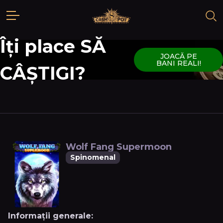
Îți place SĂ
JOACĂ PE
BANI REALI!
CÂȘTIGI?
Wolf Fang Supermoon
Spinomenal
Informații generale: