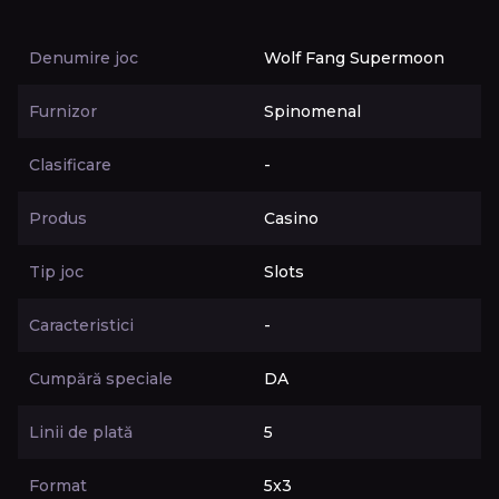
Denumire joc
Wolf Fang Supermoon
Furnizor
Spinomenal
Clasificare
-
Produs
Casino
Tip joc
Slots
Caracteristici
-
Cumpără speciale
DA
Linii de plată
5
Format
5x3