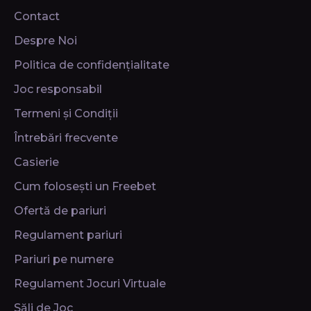
Contact
Despre Noi
Politica de confidențialitate
Joc responsabil
Termeni și Condiții
Întrebări frecvente
Casierie
Cum folosești un Freebet
Ofertă de pariuri
Regulament pariuri
Pariuri pe numere
Regulament Jocuri Virtuale
Săli de Joc