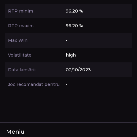
RTP minim
96.20 %
RTP maxim
96.20 %
Max Win
-
Volatilitate
high
Data lansării
02/10/2023
Joc recomandat pentru
-
Meniu