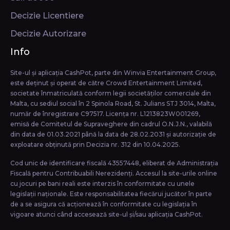
Decizie Licentiere
Decizie Autorizare
Info
Site-ul și aplicația CashPot, parte din Winvia Entertainment Group,
este deținut și operat de către Crowd Entertainment Limited,
societate înmatriculată conform legii societăţilor comerciale din
Malta, cu sediul social în 2 Spinola Road, St. Julians STJ 3014, Malta,
număr de înregistrare C97517. Licența nr. L1213823W001269,
emisă de Comitetul de Supraveghere din cadrul O.N.J.N., valabilă
din data de 01.03.2021 până la data de 28.02.2031 și autorizație de
exploatare obținută prin Decizia nr. 312 din 10.04.2025.
Cod unic de identificare fiscală 43557448, eliberat de Administrația
Fiscală pentru Contribuabili Nerezidenți. Accesul la site-urile online
cu jocuri pe bani reali este interzis în conformitate cu unele
legislații naționale. Este responsabilitatea fiecărui jucător în parte
de a se asigura că acționează în conformitate cu legislația în
vigoare atunci când accesează site-ul și/sau aplicația CashPot.