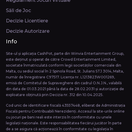
Regulament Jocuri Virtuale
Săli de Joc
Decizie Licentiere
Decizie Autorizare
Info
Site-ul și aplicația CashPot, parte din Winvia Entertainment Group,
este deținut și operat de către Crowd Entertainment Limited,
societate înmatriculată conform legii societăţilor comerciale din
Malta, cu sediul social în 2 Spinola Road, St. Julians STJ 3014, Malta,
număr de înregistrare C97517. Licența nr. L1213823W001269,
emisă de Comitetul de Supraveghere din cadrul O.N.J.N., valabilă
din data de 01.03.2021 până la data de 28.02.2031 și autorizație de
exploatare obținută prin Decizia nr. 312 din 10.04.2025.
Cod unic de identificare fiscală 43557448, eliberat de Administrația
Fiscală pentru Contribuabili Nerezidenți. Accesul la site-urile online
cu jocuri pe bani reali este interzis în conformitate cu unele
legislații naționale. Este responsabilitatea fiecărui jucător în parte
de a se asigura că acționează în conformitate cu legislația în