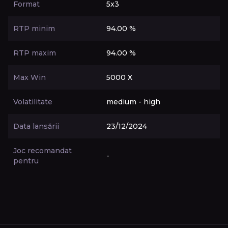
Format
5x3
RTP minim
94.00 %
RTP maxim
94.00 %
Max Win
5000 X
Volatilitate
medium - high
Data lansării
23/12/2024
Joc recomandat
-
pentru