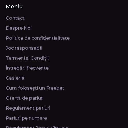
Meniu
Contact
Despre Noi
Politica de confidențialitate
Joc responsabil
Termeni și Condiții
Întrebări frecvente
Casierie
Cum folosești un Freebet
Ofertă de pariuri
Regulament pariuri
Pariuri pe numere