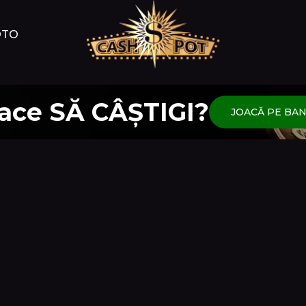
OTO
place SĂ CÂȘTIGI?
JOACĂ PE BANI