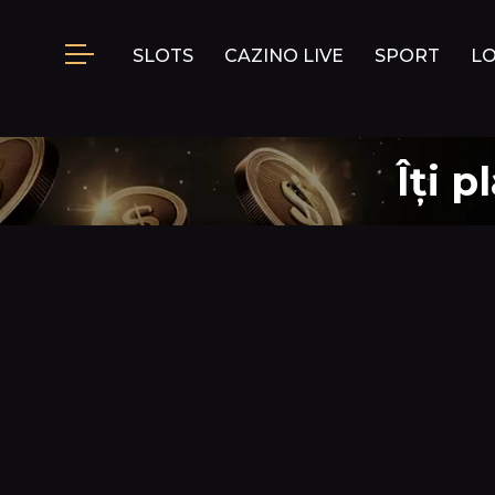
SLOTS
CAZINO LIVE
SPORT
L
Îți 