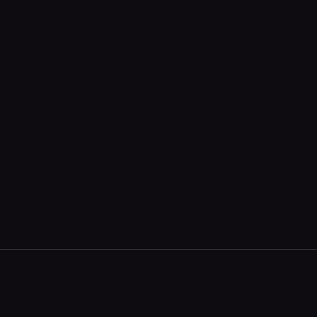
 Wilds