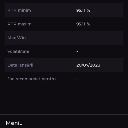
RTP minim
95.11 %
RTP maxim
95.11 %
Max Win
-
Volatilitate
-
Data lansării
20/07/2023
Joc recomandat pentru
-
Meniu