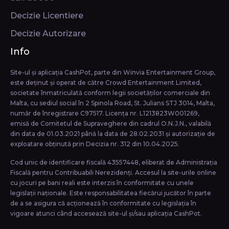
Decizie Licentiere
Decizie Autorizare
Info
Site-ul și aplicația CashPot, parte din Winvia Entertainment Group,
este deținut și operat de către Crowd Entertainment Limited,
societate înmatriculată conform legii societăţilor comerciale din
Malta, cu sediul social în 2 Spinola Road, St. Julians STJ 3014, Malta,
număr de înregistrare C97517. Licența nr. L1213823W001269,
emisă de Comitetul de Supraveghere din cadrul O.N.J.N., valabilă
din data de 01.03.2021 până la data de 28.02.2031 și autorizație de
exploatare obținută prin Decizia nr. 312 din 10.04.2025.
Cod unic de identificare fiscală 43557448, eliberat de Administrația
Fiscală pentru Contribuabili Nerezidenți. Accesul la site-urile online
cu jocuri pe bani reali este interzis în conformitate cu unele
legislații naționale. Este responsabilitatea fiecărui jucător în parte
de a se asigura că acționează în conformitate cu legislația în
vigoare atunci când accesează site-ul și/sau aplicația CashPot.