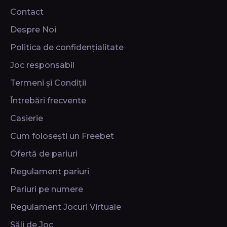
Contact
Despre Noi
Politica de confidențialitate
Joc responsabil
Termeni și Condiții
Întrebări frecvente
Casierie
Cum folosești un Freebet
Ofertă de pariuri
Regulament pariuri
Pariuri pe numere
Regulament Jocuri Virtuale
Săli de Joc