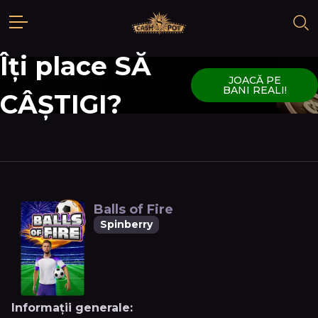
Îți place SĂ
JOACĂ PE
BANI REALI!
CÂȘTIGI?
Balls of Fire
Spinberry
Informații generale: