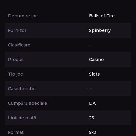
Denumire joc
Balls of Fire
Furnizor
Spinberry
Clasificare
-
Produs
Casino
Tip joc
Slots
Caracteristici
-
Cumpără speciale
DA
Linii de plată
25
Format
5x3