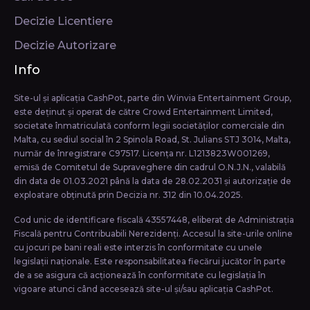
Decizie Licentiere
Decizie Autorizare
Info
Site-ul și aplicația CashPot, parte din Winvia Entertainment Group,
este deținut și operat de către Crowd Entertainment Limited,
societate înmatriculată conform legii societăţilor comerciale din
Malta, cu sediul social în 2 Spinola Road, St. Julians STJ 3014, Malta,
număr de înregistrare C97517. Licența nr. L1213823W001269,
emisă de Comitetul de Supraveghere din cadrul O.N.J.N., valabilă
din data de 01.03.2021 până la data de 28.02.2031 și autorizație de
exploatare obținută prin Decizia nr. 312 din 10.04.2025.
Cod unic de identificare fiscală 43557448, eliberat de Administrația
Fiscală pentru Contribuabili Nerezidenți. Accesul la site-urile online
cu jocuri pe bani reali este interzis în conformitate cu unele
legislații naționale. Este responsabilitatea fiecărui jucător în parte
de a se asigura că acționează în conformitate cu legislația în
vigoare atunci când accesează site-ul și/sau aplicația CashPot.