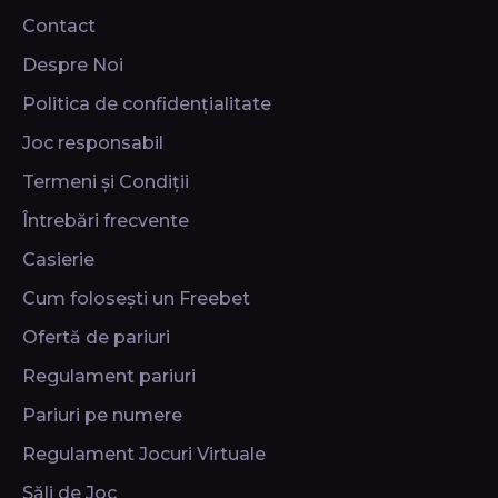
Contact
Despre Noi
Politica de confidențialitate
Joc responsabil
Termeni și Condiții
Întrebări frecvente
Casierie
Cum folosești un Freebet
Ofertă de pariuri
Regulament pariuri
Pariuri pe numere
Regulament Jocuri Virtuale
Săli de Joc