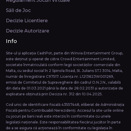
Regulament Jocuri Virtuale
Săli de Joc
Decizie Licentiere
Decizie Autorizare
Info
Site-ul și aplicația CashPot, parte din Winvia Entertainment Group,
este deținut și operat de către Crowd Entertainment Limited,
societate înmatriculată conform legii societăţilor comerciale din
Malta, cu sediul social în 2 Spinola Road, St. Julians STJ 3014, Malta,
număr de înregistrare C97517. Licența nr. L1213823W001269,
emisă de Comitetul de Supraveghere din cadrul O.N.J.N., valabilă
din data de 01.03.2021 până la data de 28.02.2031 și autorizație de
exploatare obținută prin Decizia nr. 312 din 10.04.2025.
Cod unic de identificare fiscală 43557448, eliberat de Administrația
Fiscală pentru Contribuabili Nerezidenți. Accesul la site-urile online
cu jocuri pe bani reali este interzis în conformitate cu unele
legislații naționale. Este responsabilitatea fiecărui jucător în parte
de a se asigura că acționează în conformitate cu legislația în