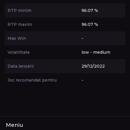
RTP minim
96.07 %
RTP maxim
96.07 %
Max Win
-
Volatilitate
low - medium
Data lansării
29/12/2022
Joc recomandat pentru
-
Meniu