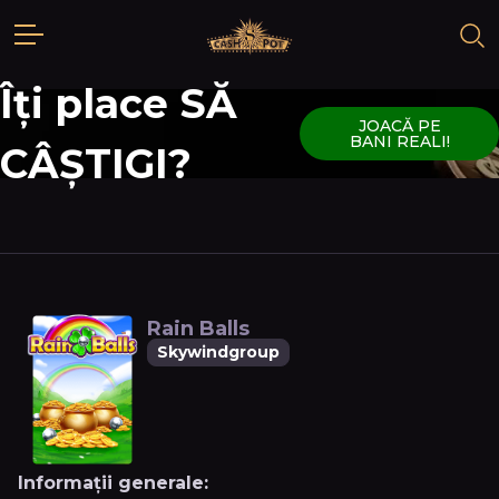
Îți place SĂ
JOACĂ PE
BANI REALI!
CÂȘTIGI?
Rain Balls
Skywindgroup
Informații generale: