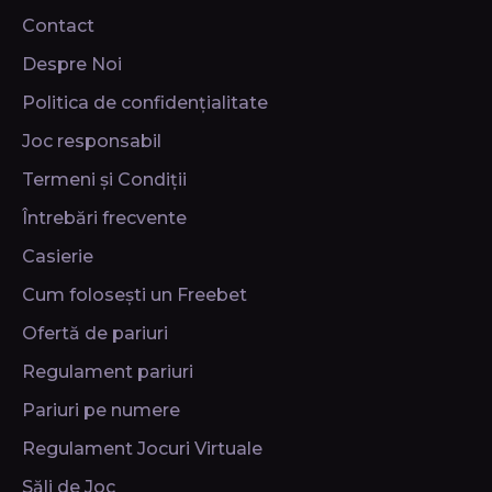
Contact
Despre Noi
Politica de confidențialitate
Joc responsabil
Termeni și Condiții
Întrebări frecvente
Casierie
Cum folosești un Freebet
Ofertă de pariuri
Regulament pariuri
Pariuri pe numere
Regulament Jocuri Virtuale
Săli de Joc