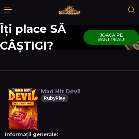
Îți place SĂ
JOACĂ PE
BANI REALI!
CÂȘTIGI?
Mad Hit Devil
RubyPlay
Informații generale: