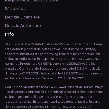
Regulament Jocuri Virtuale
Săli de Joc
Decizie Licentiere
Decizie Autorizare
Info
Site-ul și aplicația CashPot, parte din Winvia Entertainment Group,
este deținut și operat de către Crowd Entertainment Limited,
societate înmatriculată conform legii societăţilor comerciale din
Malta, cu sediul social în 2 Spinola Road, St. Julians STJ 3014, Malta,
număr de înregistrare C97517. Licența nr. L1213823W001269,
emisă de Comitetul de Supraveghere din cadrul O.N.J.N., valabilă
din data de 01.03.2021 până la data de 28.02.2031 și autorizație de
exploatare obținută prin Decizia nr. 312 din 10.04.2025.
Cod unic de identificare fiscală 43557448, eliberat de Administrația
Fiscală pentru Contribuabili Nerezidenți. Accesul la site-urile online
cu jocuri pe bani reali este interzis în conformitate cu unele
legislații naționale. Este responsabilitatea fiecărui jucător în parte
de a se asigura că acționează în conformitate cu legislația în