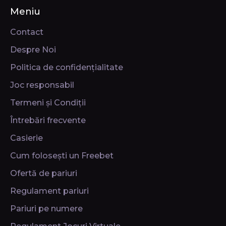
Meniu
Contact
Despre Noi
Politica de confidențialitate
Joc responsabil
Termeni și Condiții
Întrebări frecvente
Casierie
Cum folosești un Freebet
Ofertă de pariuri
Regulament pariuri
Pariuri pe numere