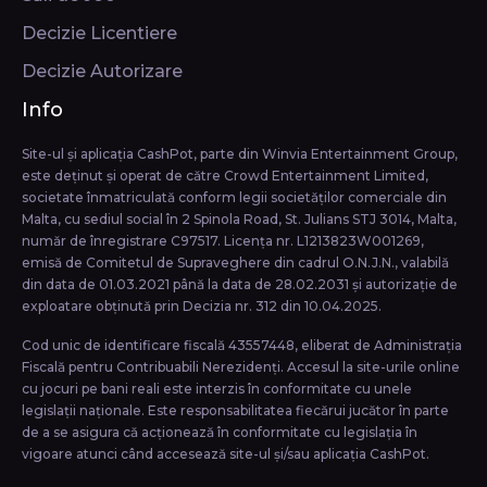
Decizie Licentiere
Decizie Autorizare
Info
Site-ul și aplicația CashPot, parte din Winvia Entertainment Group,
este deținut și operat de către Crowd Entertainment Limited,
societate înmatriculată conform legii societăţilor comerciale din
Malta, cu sediul social în 2 Spinola Road, St. Julians STJ 3014, Malta,
număr de înregistrare C97517. Licența nr. L1213823W001269,
emisă de Comitetul de Supraveghere din cadrul O.N.J.N., valabilă
din data de 01.03.2021 până la data de 28.02.2031 și autorizație de
exploatare obținută prin Decizia nr. 312 din 10.04.2025.
Cod unic de identificare fiscală 43557448, eliberat de Administrația
Fiscală pentru Contribuabili Nerezidenți. Accesul la site-urile online
cu jocuri pe bani reali este interzis în conformitate cu unele
legislații naționale. Este responsabilitatea fiecărui jucător în parte
de a se asigura că acționează în conformitate cu legislația în
vigoare atunci când accesează site-ul și/sau aplicația CashPot.