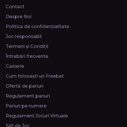
Contact
Despre Noi
Politica de confidențialitate
Joc responsabil
Termeni și Condiții
Întrebări frecvente
Casierie
Cum folosești un Freebet
Ofertă de pariuri
Regulament pariuri
Pariuri pe numere
Regulament Jocuri Virtuale
Săli de Joc