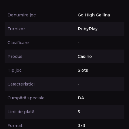
Denumire joc
Go High Gallina
Furnizor
RubyPlay
Clasificare
-
Produs
Casino
Tip joc
Slots
Caracteristici
-
Cumpără speciale
DA
Linii de plată
5
Format
3x3