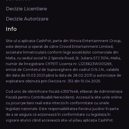
Decizie Licentiere
Decizie Autorizare
Info
Site-ul și aplicația CashPot, parte din Winvia Entertainment Group,
este deținut și operat de către Crowd Entertainment Limited,
societate înmatriculată conform legii societăţilor comerciale din
Malta, cu sediul social în 2 Spinola Road, St. Julians STJ 3014, Malta,
număr de înregistrare C97517. Licența nr. L1213823W001269,
emisă de Comitetul de Supraveghere din cadrul O.N.J.N., valabilă
din data de 01.03.2021 până la data de 28.02.2031 și autorizație de
exploatare obținută prin Decizia nr. 312 din 10.04.2025.
Cod unic de identificare fiscală 43557448, eliberat de Administrația
Fiscală pentru Contribuabili Nerezidenți. Accesul la site-urile online
cu jocuri pe bani reali este interzis în conformitate cu unele
legislații naționale. Este responsabilitatea fiecărui jucător în parte
de a se asigura că acționează în conformitate cu legislația în
vigoare atunci când accesează site-ul și/sau aplicația CashPot.