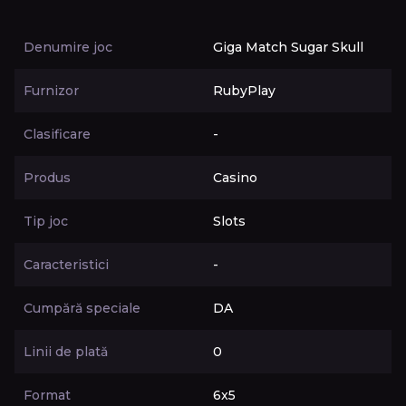
Denumire joc
Giga Match Sugar Skull
Furnizor
RubyPlay
Clasificare
-
Produs
Casino
Tip joc
Slots
Caracteristici
-
Cumpără speciale
DA
Linii de plată
0
Format
6x5