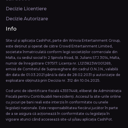
Decizie Licentiere
Decizie Autorizare
Info
Site-ul și aplicația CashPot, parte din Winvia Entertainment Group,
este deținut și operat de către Crowd Entertainment Limited,
societate înmatriculată conform legii societăţilor comerciale din
Malta, cu sediul social în 2 Spinola Road, St. Julians STJ 3014, Malta,
număr de înregistrare C97517. Licența nr. L1213823W001269,
emisă de Comitetul de Supraveghere din cadrul O.N.J.N., valabilă
din data de 01.03.2021 până la data de 28.02.2031 și autorizație de
exploatare obținută prin Decizia nr. 312 din 10.04.2025.
Cod unic de identificare fiscală 43557448, eliberat de Administrația
Fiscală pentru Contribuabili Nerezidenți. Accesul la site-urile online
cu jocuri pe bani reali este interzis în conformitate cu unele
legislații naționale. Este responsabilitatea fiecărui jucător în parte
de a se asigura că acționează în conformitate cu legislația în
vigoare atunci când accesează site-ul și/sau aplicația CashPot.